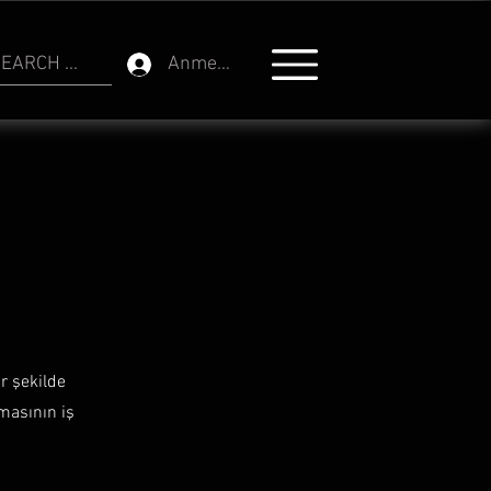
EARCH ...
Anmelden
ir şekilde
masının iş