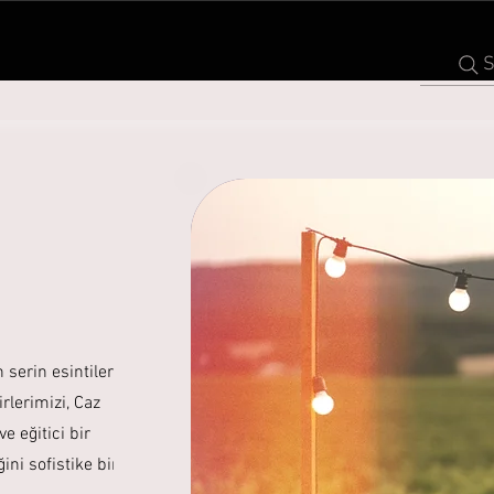
S
 serin esintilerini
rlerimizi, Caz
e eğitici bir
ni sofistike bir