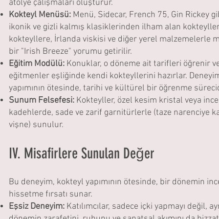
atölye çalışmaları oluşturur.
Kokteyl Menüsü:
Menü, Sidecar, French 75, Gin Rickey gi
ikonik ve gizli kalmış klasiklerinden ilham alan kokteyll
kokteyllere, İrlanda viskisi ve diğer yerel malzemelerle 
bir "Irish Breeze" yorumu getirilir.
Eğitim Modülü:
Konuklar, o döneme ait tarifleri öğrenir 
eğitmenler eşliğinde kendi kokteyllerini hazırlar. Deneyi
yapımının ötesinde, tarihi ve kültürel bir öğrenme sürecid
Sunum Felsefesi:
Kokteyller, özel kesim kristal veya ince
kadehlerde, sade ve zarif garnitürlerle (taze narenciye ka
vişne) sunulur.
IV. Misafirlere Sunulan Değer
Bu deneyim, kokteyl yapımının ötesinde, bir dönemin inc
hissetme fırsatı sunar.
Eşsiz Deneyim:
Katılımcılar, sadece içki yapmayı değil, a
dönemin zarafetini, ruhunu ve sanatsal akımını da bizzat