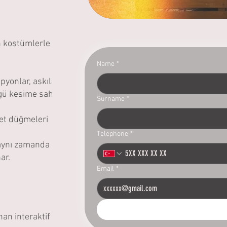
an kostümlerle
Name
*
pyonlar, askılar,
zgü kesime sahip
Surname
*
et düğmeleri
Telephone
*
 aynı zamanda o
ar.
Email
*
an interaktif