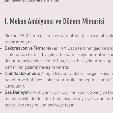
barmenlik atölyesiyle harmanlar.
I. Mekan Ambiyansı ve Dönem Mimarisi
Mekan, 1920'lerin gizemli ve zarif atmosferini yansıtacak ş
tasarlanmıştır.
Dekorasyon ve Tema:
Mekan, Art Deco tarzının geometrik
renk tonları (zümrüt yeşili, altın sarısı, koyu bordo) ve ka
dokunuşlarla dekore edilir. Loş, sıcak bir aydınlatma, s
barlarının gizemli havasını yaratır.
İrlanda Dokunuşu:
Zengin İrlanda viskileri sergisi, koyu 
paneller ve hafif yeşil aksesuarlar ile konseptin İrlanda "
vurgulanır.
Ses Deneyimi:
Ambiyans, Caz Çağı'nın klasik Swing ve Di
melodileriyle doldurulur. Canlı piyano veya saksafon per
nostaljik deneyimi üst seviyeye taşır.