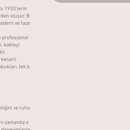
bi 1920'lerin
erden oluşur. Bu
modern ve taze
ve profesyonel
m, kokteyl
ir.
 kenarlı
bukları, tek bir
eliğini ve ruhunu
ynı zamanda o
 deneyimlerler.