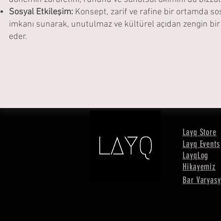
Sosyal Etkileşim:
Konsept, zarif ve rafine bir ortamda s
imkanı sunarak, unutulmaz ve kültürel açıdan zengin bi
eder.
Layq Store
Layq Events
LayqLog
Hikayemiz
Bar Varyasy