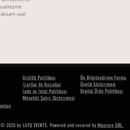
osyalleşme
r akşam vaat
Gizlilik Politikası
Ön Bilgilendirme Formu
Üyelik Sözleşmesi
Şartlar Ve Koşullar
Digital Ürün Politikası
İade ve İptal Politikası
Mesafeli Satış Sözleşmesi
onları
© 2025 by LAYQ EVENTS. Powered and secured by
Monrore GBL.