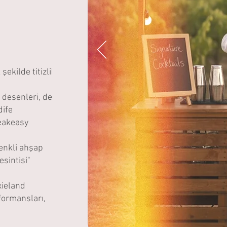
ekilde titizlikle
 desenleri, derin
dife
peakeasy
renkli ahşap
esintisi"
xieland
formansları,