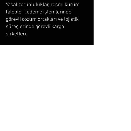
Yasal zorunluluklar, resmi kurum
talepleri, ödeme işlemlerinde
görevli çözüm ortakları ve lojistik
süreçlerinde görevli kargo
şirketleri.
7. Veri Saklama Süresi
Kişisel veriler, işleme amacı devam
ettiği sürece veya yasal saklama
süreleri boyunca sistemlerimizde
tutulur. Saklama süresi dolduğunda
veriler güvenli bir şekilde silinir
veya anonim hale getirilir.
8. Kullanıcı Hakları
Kullanıcılar; kendi verileri üzerinde
erişim, düzeltme, silme, işleme