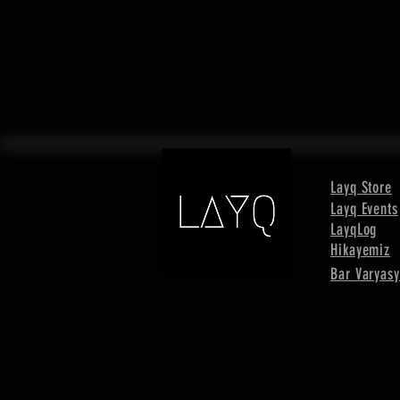
Layq Store
Layq Events
LayqLog
Hikayemiz
Bar Varyasy