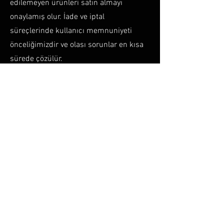
edilemeyen ürünleri satın almayı
onaylamış olur. İade ve iptal
süreçlerinde kullanıcı memnuniyeti
önceliğimizdir ve olası sorunlar en kısa
sürede çözülür.
Tüm iade ve iptal işlemleri sırasında,
kullanıcıların iletişim bilgileri doğru ve
eksiksiz olmalıdır; aksi takdirde süreç
gecikebilir. LAYQ EVENTS, iade ve iptal
politikalarını şeffaf ve güvenli bir
şekilde yürütmeyi taahhüt eder.
Layq Store
Hikayemiz
Layq Events
Bar Varyasyonları
LayqLog
Gizlilik Politikası
Şartlar Ve Koşullar
Ön Bilgilendirme Formu
Üyelik Sözleşmesi
İade ve İptal Politikası