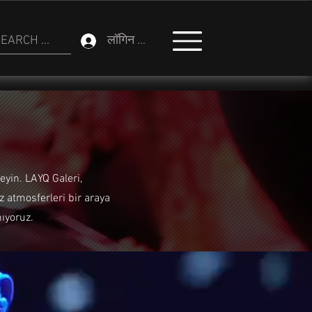
EARCH ...
लॉगिन करें
leyin. LAYQ Galeri,
z atmosferleri bir araya
nıyoruz.