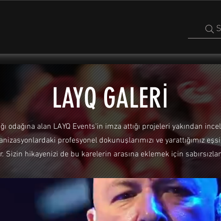
S
LAYQ GALERİ
lığı odağına alan LAYQ Events'in imza attığı projeleri yakından ince
anizasyonlardaki profesyonel dokunuşlarımızı ve yarattığımız eşsi
or. Sizin hikayenizi de bu karelerin arasına eklemek için sabırsızla