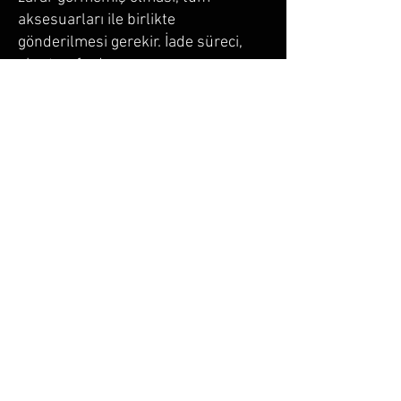
aksesuarları ile birlikte
gönderilmesi gerekir. İade süreci,
alıcı tarafından
layqevents@gmail.com
adresine
bildirim yapılarak başlatılır.
Dijital içeriklerde ve etkinlik
biletlerinde iade yapılmaz.
8. Hizmetin İfası ve Sorumluluk
LAYQ EVENTS, satın alınan ürün
veya hizmetin eksiksiz olarak teslim
edilmesi için gerekli tüm
yükümlülükleri yerine getirir.
Etkinliklerde tarih veya mekan
değişikliği olması halinde alıcı
bilgilendirilir.