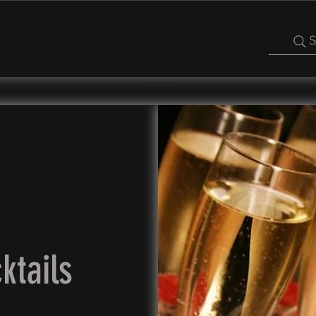
S
tails