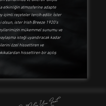
la etkinliğin atmosferine adapte
 içimli reçeteler tercih edilir. İster
i olsun, ister Irish Breeze 1920's
kteyllerimizin mükemmel sunumu ve
p paylaşma isteği uyandıracak kadar
ilerini özel hissettiren ve
kikalardan hissettiren bir açılış