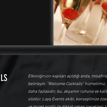
LS
Etkinliğinizin kapıları açıldığı anda, misafi
belirleyin. "Welcome Cocktails" hizmetimiz,
daha fazlasıdır; bu, akşamın ruhuna ve kalite
sözdür. Layq Events ekibi, konseptinize özel
ve lezzet profili ile dikkat çeken içecekleri,