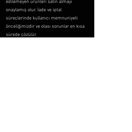
edilemeyen ürünleri satın almayı
onaylamış olur. İade ve iptal
süreçlerinde kullanıcı memnuniyeti
önceliğimizdir ve olası sorunlar en kısa
sürede çözülür.
Tüm iade ve iptal işlemleri sırasında,
kullanıcıların iletişim bilgileri doğru ve
eksiksiz olmalıdır; aksi takdirde süreç
gecikebilir. LAYQ EVENTS, iade ve iptal
politikalarını şeffaf ve güvenli bir
şekilde yürütmeyi taahhüt eder.
Layq Store
Hikayemiz
Layq Events
Bar Varyasyonları
LayqLog
Gizlilik Politikası
Şartlar Ve Koşullar
Ön Bilgilendirme Formu
Üyelik Sözleşmesi
İade ve İptal Politikası